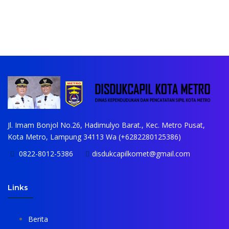
Jl. Imam Bonjol No.26, Hadimulyo Barat., Kec. Metro Pusat,
Kota Metro, Lampung 34113 Wa (+6282280125386)
0822-8012-5386
disdukcapilkomet@gmail.com
Links
Berita