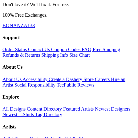
Don't love it? We'll fix it. For free.
100% Free Exchanges.
BONANZA138
Support
Order Status
Contact Us
Coupon Codes
FAQ
Free Shipping
Refunds & Returns
Shipping Info
Size Chart
About Us
About Us
Accessibility
Create a Dashery Store
Careers
Hire an
Artist
Social Responsibility
TeePublic Reviews
Explore
All Designs
Content Directory
Featured Artists
Newest Designers
Newest T-Shirts
Tag Directory
Artists