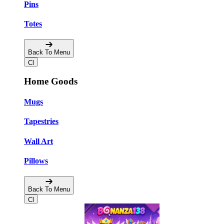
Pins
Totes
Back To Menu
Home Goods
Mugs
Tapestries
Wall Art
Pillows
Back To Menu