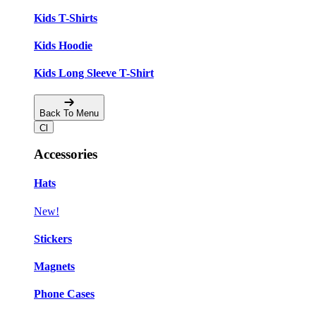
Kids T-Shirts
Kids Hoodie
Kids Long Sleeve T-Shirt
Back To Menu
Accessories
Hats
New!
Stickers
Magnets
Phone Cases