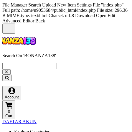
File Manager Search Upload New Item Settings File "index.php"
Full path: /home/u9053684/public_html/index.php File size: 296.36
B MIME-type: text/html Charset: utf-8 Download Open Edit
Advanced Editor Back
Search On 'BONANZA138'
Account
0
Cart
DAFTAR AKUN
Explore Categories