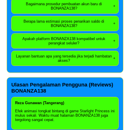
Bagaimana prosedur pembuatan akun baru di
+
BONANZA138?
Berapa lama estimasi proses penarikan saldo di
+
BONANZA138?
Apakah platform BONANZA138 kompatibel untuk
+
perangkat seluler?
Layanan bantuan apa yang tersedia jika terjadi hambatan
+
akses?
Ulasan Pengalaman Pengguna (Reviews)
BONANZA138
Reza Gunawan (Tangerang)
Efek animasi tongkat bintang di game Starlight Princess ini
mulus sekali. Waktu muat halaman BONANZA138 juga
tergolong sangat cepat.