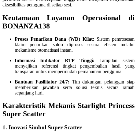
aksesibilitas pengguna di setiap sesi.
Keutamaan Layanan Operasional di
BONANZA138
Proses Penarikan Dana (WD) Kilat:
Sistem pemrosesan
klaim penarikan saldo diproses secara efisien melalui
mekanisme otomatisasi instan.
Informasi Indikator RTP Tinggi:
Tampilan sistem
menyajikan referensi tingkat pengembalian hasil yang
transparan untuk mempermudah pemahaman pengguna.
Bantuan Fasilitator 24/7:
Tim dukungan pelanggan siap
memberikan jawaban serta solusi teknis secara ramah
sepanjang hari.
Karakteristik Mekanis Starlight Princess
Super Scatter
1. Inovasi Simbol Super Scatter