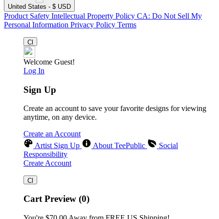
United States - $ USD
Product Safety
Intellectual Property Policy
CA: Do Not Sell My
Personal Information
Privacy Policy
Terms
Welcome Guest!
Log In
Sign Up
Create an account to save your favorite designs for viewing
anytime, on any device.
Create an Account
Artist Sign Up
About TeePublic
Social
Responsibility
Create Account
Cart Preview (0)
You're
$70.00
Away from
FREE US Shipping!