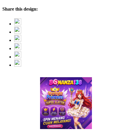
Share this design: