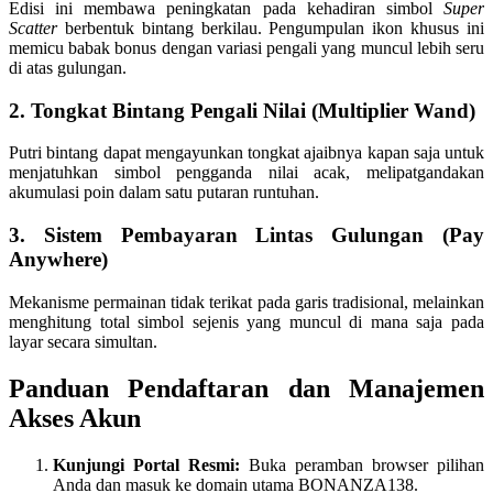
Edisi ini membawa peningkatan pada kehadiran simbol
Super
Scatter
berbentuk bintang berkilau. Pengumpulan ikon khusus ini
memicu babak bonus dengan variasi pengali yang muncul lebih seru
di atas gulungan.
2. Tongkat Bintang Pengali Nilai (Multiplier Wand)
Putri bintang dapat mengayunkan tongkat ajaibnya kapan saja untuk
menjatuhkan simbol pengganda nilai acak, melipatgandakan
akumulasi poin dalam satu putaran runtuhan.
3. Sistem Pembayaran Lintas Gulungan (Pay
Anywhere)
Mekanisme permainan tidak terikat pada garis tradisional, melainkan
menghitung total simbol sejenis yang muncul di mana saja pada
layar secara simultan.
Panduan Pendaftaran dan Manajemen
Akses Akun
Kunjungi Portal Resmi:
Buka peramban browser pilihan
Anda dan masuk ke domain utama BONANZA138.