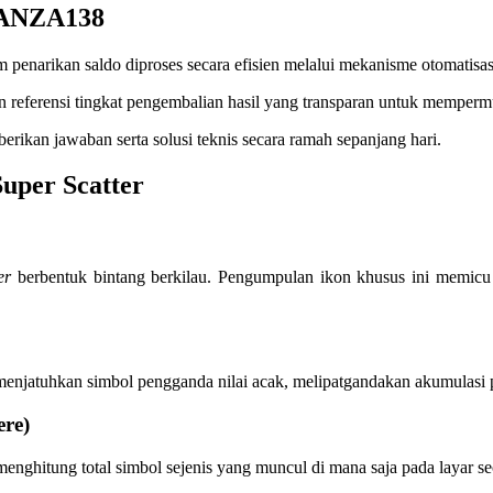
NANZA138
penarikan saldo diproses secara efisien melalui mekanisme otomatisasi
n referensi tingkat pengembalian hasil yang transparan untuk memp
ikan jawaban serta solusi teknis secara ramah sepanjang hari.
Super Scatter
er
berbentuk bintang berkilau. Pengumpulan ikon khusus ini memicu 
menjatuhkan simbol pengganda nilai acak, melipatgandakan akumulasi p
re)
menghitung total simbol sejenis yang muncul di mana saja pada layar se