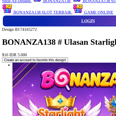
Shop All Designs
BONANZA138
BONANZA138 SI
BONANZA138 SLOT TERBAIK
GAME ONLINE
LOGIN
Design ID:74165272
BONANZA138 # Ulasan Starlight
$16
IDR 5.000
Create an account to favorite this design!