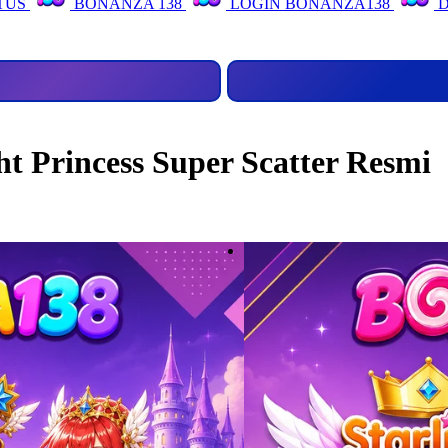
TUS
BONANZA 138
LOGIN BONANZA138
 Princess Super Scatter Resmi